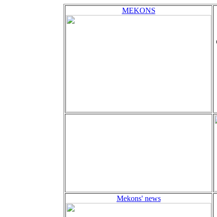
MEKONS
Mekons' news